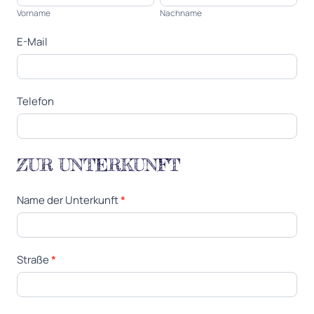
o
a
e
Vorname
Nachname
r
c
r
E-Mail
n
h
a
a
n
t
m
a
Telefon
e
m
e
ZUR UNTERKUNFT
Name der Unterkunft
*
Straße
*