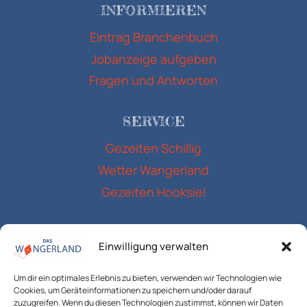
INFORMIEREN
Eintrag Branchenbuch
Jobanzeige aufgeben
Fragen und Antworten
SERVICE
Gezeiten Schillig
Wetter Wangerland
Gezeiten Hooksiel
RECHTLICHES
Einwilligung verwalten
Impressum
Um dir ein optimales Erlebnis zu bieten, verwenden wir Technologien wie
Datenschutzerklärung
Cookies, um Geräteinformationen zu speichern und/oder darauf
Cookie-Richtlinie (EU)
zuzugreifen. Wenn du diesen Technologien zustimmst, können wir Daten