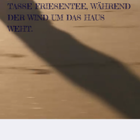
TASSE FRIESENTEE, WÄHREND
DER WIND UM DAS HAUS
WEHT.