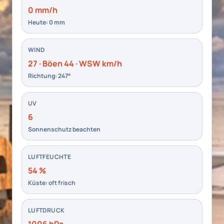
0 mm/h
Heute: 0 mm
WIND
27 · Böen 44 · WSW km/h
Richtung: 247°
UV
6
Sonnenschutz beachten
LUFTFEUCHTE
54 %
Küste: oft frisch
LUFTDRUCK
1006 hPa