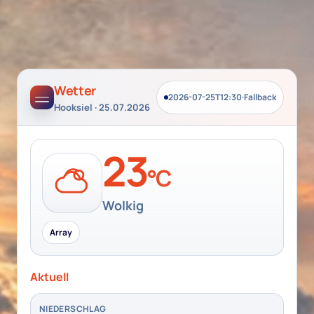
Wetter
2026-07-25T12:30
·
Fallback
Hooksiel · 25.07.2026
23
°C
Wolkig
Array
Aktuell
NIEDERSCHLAG