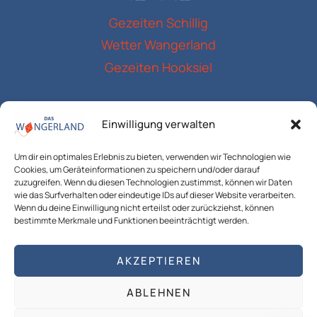
Gezeiten Schillig
Wetter Wangerland
Gezeiten Hooksiel
RECHTLICHES
Einwilligung verwalten
Impressum
Um dir ein optimales Erlebnis zu bieten, verwenden wir Technologien wie
Datenschutzerklärung
Cookies, um Geräteinformationen zu speichern und/oder darauf
Cookie-Richtlinie (EU)
zuzugreifen. Wenn du diesen Technologien zustimmst, können wir Daten
wie das Surfverhalten oder eindeutige IDs auf dieser Website verarbeiten.
AGB`s
Wenn du deine Einwilligung nicht erteilst oder zurückziehst, können
bestimmte Merkmale und Funktionen beeinträchtigt werden.
AKZEPTIEREN
© 2026 das Wangerland T4 Consulting die
ABLEHNEN
regionale Medien Agentur