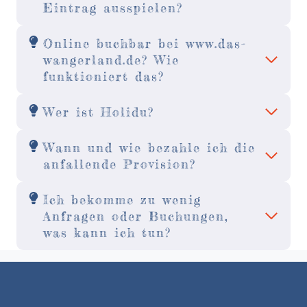
Eintrag ausspielen?
Online buchbar bei www.das-
wangerland.de? Wie
funktioniert das?
Wer ist Holidu?
Wann und wie bezahle ich die
anfallende Provision?
Ich bekomme zu wenig
Anfragen oder Buchungen,
was kann ich tun?