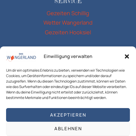
SERVICE
Gezeiten Schillig
Wetter Wangerland
Gezeiten Hooksiel
RECHTLICHES
Einwilligung verwalten
Impressum
Um dir ein optimales Erlebnis zu bieten, verwenden wir Technologien wie
Datenschutzerklärung
Cookies, um Geräteinformationen zu speichern und/oder darauf
Cookie-Richtlinie (EU)
zuzugreifen. Wenn du diesen Technologien zustimmst, können wir Daten
wie das Surfverhalten oder eindeutige IDs auf dieser Website verarbeiten.
AGB`s
Wenn du deine Einwilligung nicht erteilst oder zurückziehst, können
bestimmte Merkmale und Funktionen beeinträchtigt werden.
AKZEPTIEREN
© 2026 das Wangerland T4 Consulting die
ABLEHNEN
regionale Medien Agentur